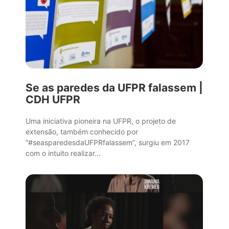
Se as paredes da UFPR falassem |
CDH UFPR
Uma iniciativa pioneira na UFPR, o projeto de
extensão, também conhecido por
“#seasparedesdaUFPRfalassem”, surgiu em 2017
com o intuito realizar...