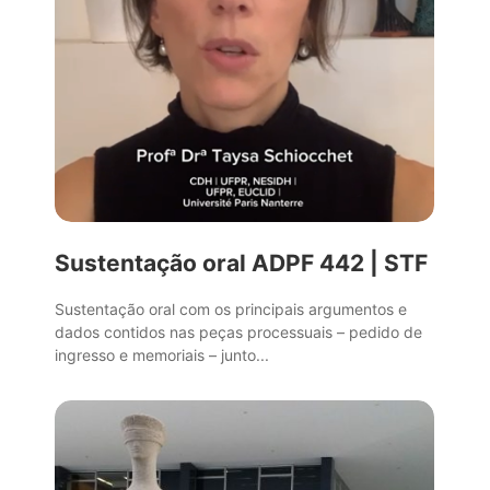
Sustentação oral ADPF 442 | STF
Sustentação oral com os principais argumentos e
dados contidos nas peças processuais – pedido de
ingresso e memoriais – junto...