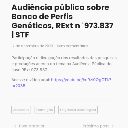
Audiência pública sobre
Banco de Perfis
Genéticos, RExt n ̊ 973.837
| STF
12 de dezembro de 2023
-
Sem comentários
Participação e divulgação dos resultados das pesquisas
e produções acerca do tema na Audiência Pública do
caso RExt 973.837.
Acesse o vídeo aqui:
https://youtu.be/huRzi0OgCTk?
t=2085
Advocacy
Formação
Litigância estratégica
Post anterior
Próximo post