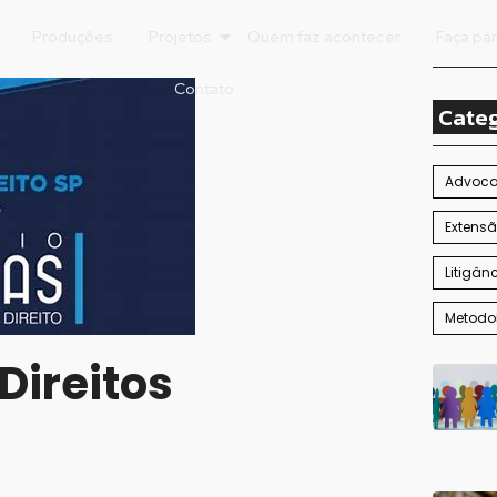
Produções
Projetos
Quem faz acontecer
Faça pa
Contato
Cate
Advoc
Extens
Litigân
Metodo
Direitos