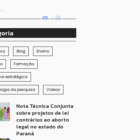
rte
goria
acy
Blog
Ensino
ão
Formação
cia estratégica
logia da pesquisa
Vídeos
Nota Técnica Conjunta
sobre projetos de lei
contrários ao aborto
legal no estado do
Paraná