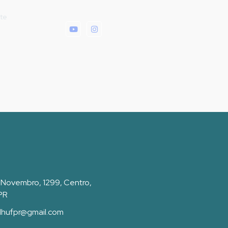
rte
 Novembro, 1299, Centro,
 PR
dhufpr@gmail.com