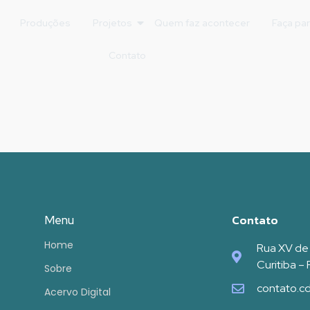
Produções
Projetos
Quem faz acontecer
Faça pa
Contato
Contato
Menu
Home
Rua XV de
Curitiba –
Sobre
contato.c
Acervo Digital