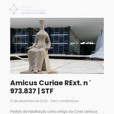
Amicus Curiae RExt. n ̊
973.837 | STF
12 de dezembro de 2023
-
Sem comentários
Pedido de habilitação como amigo da Corte (
amicus