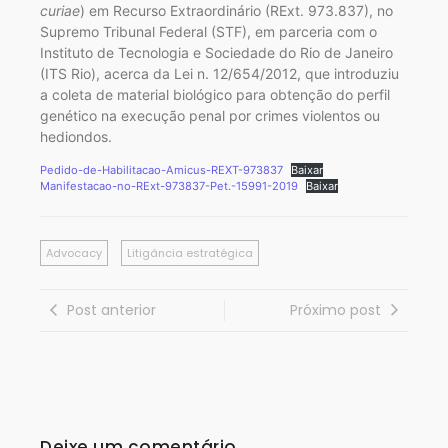
curiae
) em Recurso Extraordinário (RExt. 973.837), no
Supremo Tribunal Federal (STF), em parceria com o
Instituto de Tecnologia e Sociedade do Rio de Janeiro
(ITS Rio), acerca da Lei n. 12/654/2012, que introduziu
a coleta de material biológico para obtenção do perfil
genético na execução penal por crimes violentos ou
hediondos.
Pedido-de-Habilitacao-Amicus-REXT-973837
Baixar
Manifestacao-no-RExt-973837-Pet.-15991-2019
Baixar
Advocacy
Litigância estratégica
Post anterior
Próximo post
Deixe um comentário